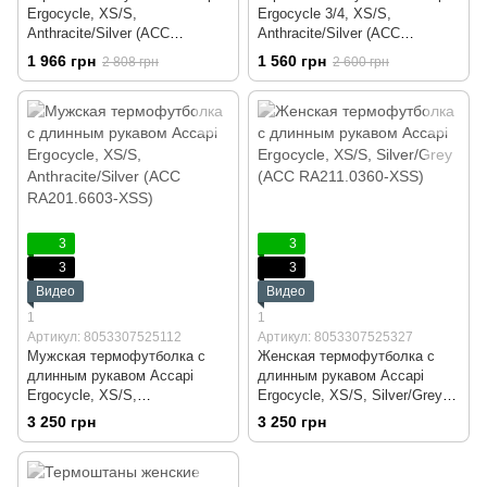
Ergocycle, XS/S,
Ergocycle 3/4, XS/S,
Anthracite/Silver (ACC
Anthracite/Silver (ACC
RА203.6603-XSS)
RА204.6603-XSS)
1 966 грн
1 560 грн
2 808 грн
2 600 грн
3
3
3
3
Видео
Видео
1
1
Артикул: 8053307525112
Артикул: 8053307525327
Мужская термофутболка с
Женская термофутболка с
длинным рукавом Accapi
длинным рукавом Accapi
Ergocycle, XS/S,
Ergocycle, XS/S, Silver/Grey
Anthracite/Silver (ACC
(ACC RА211.0360-XSS)
3 250 грн
3 250 грн
RА201.6603-XSS)