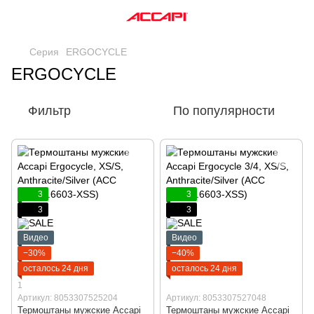
Серия
ERGOCYCLE
ERGOCYCLE
Фильтр
По популярности
3
3
3
3
Видео
Видео
−30%
−40%
осталось 24 дня
осталось 24 дня
1
Артикул: 8053307525204
Артикул: 8053307527048
Термоштаны мужские Accapi
Термоштаны мужские Accapi