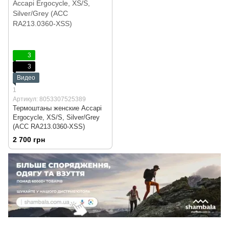
3
3
Видео
1
Артикул: 8053307525389
Термоштаны женские Accapi
Ergocycle, XS/S, Silver/Grey
(ACC RА213.0360-XSS)
2 700 грн