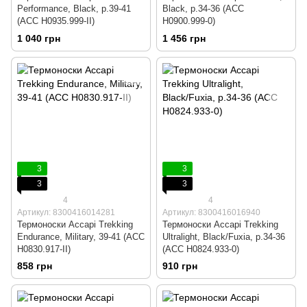
Performance, Black, р.39-41
Black, р.34-36 (ACC
(ACC H0935.999-II)
H0900.999-0)
1 040 грн
1 456 грн
3
3
3
3
4
4
Артикул: 8300416014281
Артикул: 8300416016940
Термоноски Accapi Trekking
Термоноски Accapi Trekking
Endurance, Military, 39-41 (ACC
Ultralight, Black/Fuxia, р.34-36
H0830.917-II)
(ACC H0824.933-0)
858 грн
910 грн