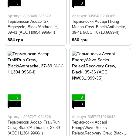
3
3
Артикул: 8058480285372
Артикул: 8058480288366
Термоноски Accapi Ski
Термоноски Accapi Hiking
Ergocycle, Black/Anthracite,
Merino Crew, Black/Anthracite,
39-41 (ACC H0954.9966-II)
39-41 (ACC H0713.6699-II)
884 грн
936 грн
3
3
3
3
Артикул: 8057271024626
Артикул: 8057271026842
Термоноски Accapi Trail/Run
Термоноски Accapi
Crew, Black/Anthracite, 37-39
EnergyWave Socks
(ACC H1304.9966-I)
Relax&Recovery Crew, Black,