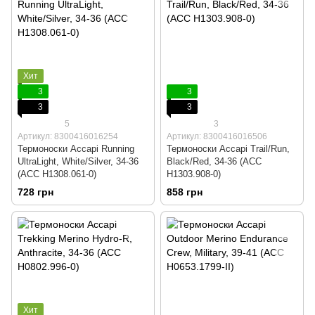
Хит
3
3
3
3
5
3
Артикул: 8300416016254
Артикул: 8300416016506
Термоноски Accapi Running
Термоноски Accapi Trail/Run,
UltraLight, White/Silver, 34-36
Black/Red, 34-36 (ACC
(ACC H1308.061-0)
H1303.908-0)
728 грн
858 грн
Хит