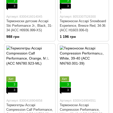
3
3
3
3
1
Артикул: 8300416014045
Артикул: 8053307526300
Термоноски детские Accapi
Термоноски Accapi Snowboard
Ski Performance Jr., Black, 31-
Experience, Breeze Red, 34-36
34 (ACC H0936.999-XS)
(ACC H1603.006-0)
988 грн
1 196 грн
Хит
Хит
3
3
3
3
Артикул: 8300416904858
Артикул: 8300416904551
Термогетры Accapi
Термоноски Accapi
Compression Calf Performance,
Compression Performance,