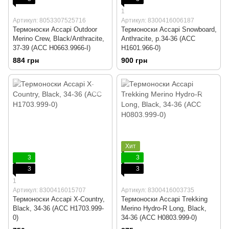
1
Артикул: 8053307525716
Артикул: 8300416006187
Термоноски Accapi Outdoor
Термоноски Accapi Snowboard,
Merino Crew, Black/Anthracite,
Anthracite, р.34-36 (ACC
37-39 (ACC H0663.9966-I)
H1601.966-0)
884 грн
900 грн
Хит
3
3
3
3
1
Артикул: 8300416015707
Артикул: 8300416003735
Термоноски Accapi X-Country,
Термоноски Accapi Trekking
Black, 34-36 (ACC H1703.999-
Merino Hydro-R Long, Black,
0)
34-36 (ACC H0803.999-0)