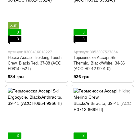
Хит
3
3
3
3
Артикул: 8300416018227
Артикул: 8053307527864
Носки Accapi Trekking Touch
Термоноски Accapi Ski
Crew, Black/Red, 37-38 (ACC
Thermic, Black/White, 34-36
H0814.952-I)
(ACC H0912.9901-0)
884 грн
936 грн
3
3