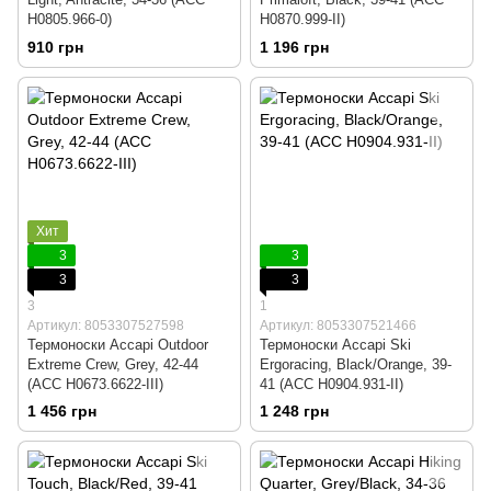
H0805.966-0)
H0870.999-II)
910 грн
1 196 грн
Хит
3
3
3
3
3
1
Артикул: 8053307527598
Артикул: 8053307521466
Термоноски Accapi Outdoor
Термоноски Accapi Ski
Extreme Crew, Grey, 42-44
Ergoracing, Black/Orange, 39-
(ACC H0673.6622-III)
41 (ACC H0904.931-II)
1 456 грн
1 248 грн