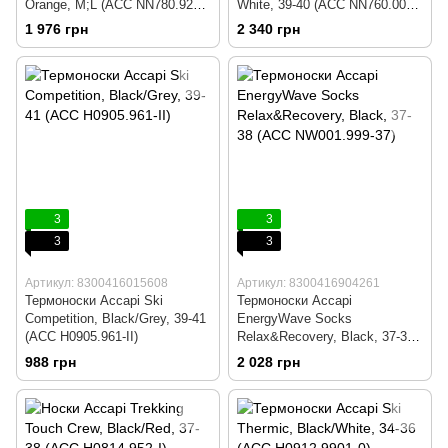
Orange, M;L (ACC NN780.923-
White, 39-40 (ACC NN760.001-
ML)
39)
1 976 грн
2 340 грн
3
3
3
3
Артикул: 8300416015608
Артикул: 8300416904261
Термоноски Accapi Ski
Термоноски Accapi
Competition, Black/Grey, 39-41
EnergyWave Socks
(ACC H0905.961-II)
Relax&Recovery, Black, 37-38
(ACC NW001.999-37)
988 грн
2 028 грн