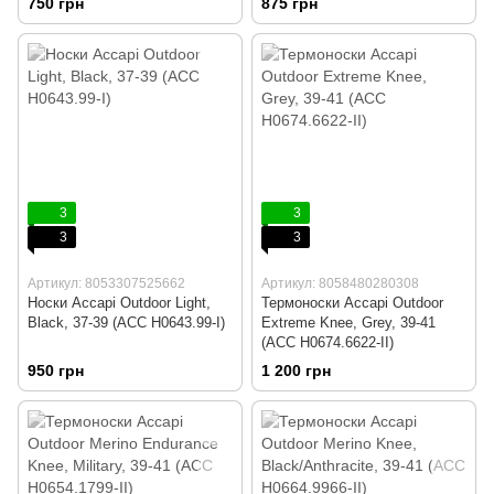
750 грн
875 грн
3
3
3
3
Артикул: 8053307525662
Артикул: 8058480280308
Носки Accapi Outdoor Light,
Термоноски Accapi Outdoor
Black, 37-39 (ACC H0643.99-I)
Extreme Knee, Grey, 39-41
(ACC H0674.6622-II)
950 грн
1 200 грн