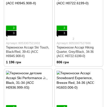
3
3
3
3
1
2
Артикул: 8053307521602
Артикул: 8053307527666
Термоноски Accapi Ski Touch,
Термоноски Accapi Hiking
Black/Red, 39-41 (ACC
Quarter, Grey/Black, 34-36
H0945.908-II)
(ACC H0722.6199-0)
1 196 грн
806 грн