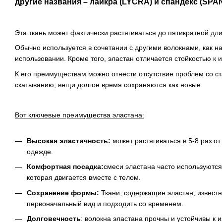
другие названия – лайкра (LYCRA) и спандекс (SPA
Эта ткань может фактически растягиваться до пятикратной дл
Обычно используется в сочетании с другими волокнами, как н
использовании. Кроме того, эластан отличается стойкостью к 
К его преимуществам можно отнести отсутствие проблем со ста
скатыванию, вещи долгое время сохраняются как новые.
Вот ключевые преимущества эластана:
Высокая эластичность:
может растягиваться в 5-8 раз о
одежде.
Комфортная посадка:
смеси эластана часто используются
которая двигается вместе с телом.
Сохранение формы:
Ткани, содержащие эластан, извест
первоначальный вид и подходить со временем.
Долговечность
: волокна эластана прочны и устойчивы к 