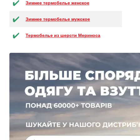
✔️
Зимнее термобелье женское
✔️
Зимнее термобелье мужское
✔️
Термобелье из шерсти Мериноса