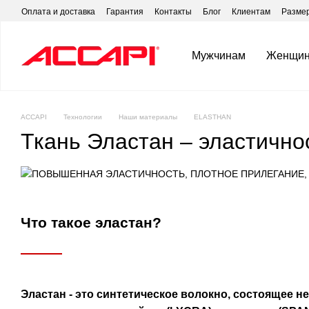
Перейти к основному контенту
Оплата и доставка
Гарантия
Контакты
Блог
Клиентам
Размер
Мужчинам
Женщи
ACCAPI
Технологии
Наши материалы
ELASTHAN
Ткань Эластан – эластичнос
Что такое эластан?
Эластан - это синтетическое волокно, состоящее 