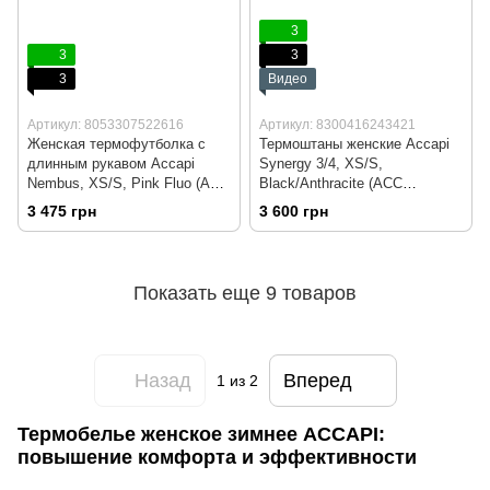
3
3
3
3
Видео
Артикул: 8053307522616
Артикул: 8300416243421
Женская термофутболка с
Термоштаны женские Accapi
длинным рукавом Accapi
Synergy 3/4, XS/S,
Nembus, XS/S, Pink Fluo (ACC
Black/Anthracite (ACC
CA111.929-XSS)
EA454.906-XSS)
3 475 грн
3 600 грн
Показать еще 9 товаров
Назад
Вперед
1
из 2
Термобелье женское зимнее ACCAPI:
повышение комфорта и эффективности