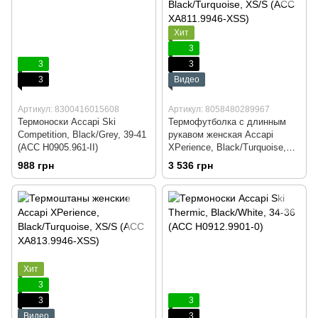
Хит
3
3
3
3
Видео
Артикул: 8300416015608
Артикул: 8058480289967
Термоноски Accapi Ski
Термофутболка с длинным
Competition, Black/Grey, 39-41
рукавом женская Accapi
(ACC H0905.961-II)
XPerience, Black/Turquoise,
XS/S (ACC XА811.9946-XSS)
988 грн
3 536 грн
Хит
3
3
3
Видео
3