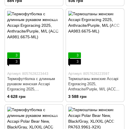
884 грн
936 грн
3
3
3
3
Артикул: 8057628223443
Артикул: 8057628223597
Термофутболка с длинным
Термоштаны женские Accapi
рукавом женская Accapi
Ergoracing 2025,
Ergoracing 2025,
Anthracite/Purple, M/L (ACC
Anthracite/Purple, M/L (ACC
AА983.6675-ML)
4 628 грн
3 588 грн
AА981.6675-ML)