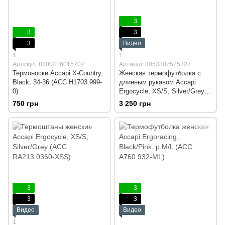
3
3
3
3
Видео
1
1
Артикул: 8300416015707
Артикул: 8053307525327
Термоноски Accapi X-Country,
Женская термофутболка с
Black, 34-36 (ACC H1703.999-
длинным рукавом Accapi
0)
Ergocycle, XS/S, Silver/Grey
(ACC RА211.0360-XSS)
750 грн
3 250 грн
3
3
3
3
Видео
Видео
1