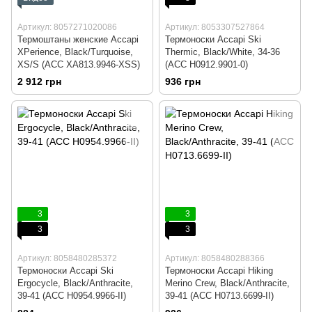
Артикул: 8057271020086
Артикул: 8053307527864
Термоштаны женские Accapi
Термоноски Accapi Ski
XPerience, Black/Turquoise,
Thermic, Black/White, 34-36
XS/S (ACC XА813.9946-XSS)
(ACC H0912.9901-0)
2 912 грн
936 грн
3
3
3
3
Артикул: 8058480285372
Артикул: 8058480288366
Термоноски Accapi Ski
Термоноски Accapi Hiking
Ergocycle, Black/Anthracite,
Merino Crew, Black/Anthracite,
39-41 (ACC H0954.9966-II)
39-41 (ACC H0713.6699-II)