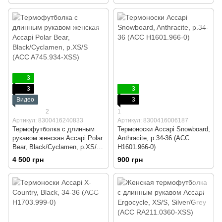
3
3
3
Видео
3
2
1
Артикул: 8300416240833
Артикул: 8300416006187
Термофутболка с длинным
Термоноски Accapi Snowboard,
рукавом женская Accapi Polar
Anthracite, р.34-36 (ACC
Bear, Black/Cyclamen, р.XS/S
H1601.966-0)
(ACC A745.934-XSS)
4 500 грн
900 грн