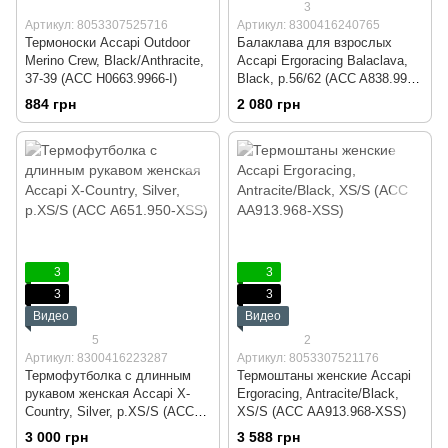
3
Артикул: 8053307525716
Артикул: 8300416240765
Термоноски Accapi Outdoor
Балаклава для взрослых
Merino Crew, Black/Anthracite,
Accapi Ergoracing Balaclava,
37-39 (ACC H0663.9966-I)
Black, р.56/62 (ACC A838.999-
2)
884 грн
2 080 грн
3
3
3
3
Видео
Видео
5
2
Артикул: 8300416223287
Артикул: 8053307521176
Термофутболка с длинным
Термоштаны женские Accapi
рукавом женская Accapi X-
Ergoracing, Antracite/Black,
Country, Silver, р.XS/S (ACC
XS/S (ACC АA913.968-XSS)
А651.950-XSS)
3 000 грн
3 588 грн