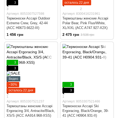
3
осталось 22 дня
3
2
Артикул: 8053307527598
Артикул: 8300416231961
Термоноски Accapi Outdoor
Термоштаны женские Accapi
Extreme Crew, Grey, 42-44
Polar Bear, Pink Fluo/White,
(ACC H0673.6622-III)
XL/XXL (ACC A747.927-X2X)
1 456 грн
2 475 грн
3 536 грн
3
3
Видео
−30%
3
осталось 22 дня
3
1
1
Артикул: 8053307521237
Артикул: 8053307521466
Термоштаны женские Accapi
Термоноски Accapi Ski
Ergoracing 3/4, Antracite/Black,
Ergoracing, Black/Orange, 39-
XS/S (ACC АA914.968-XSS)
41 (ACC H0904.931-II)