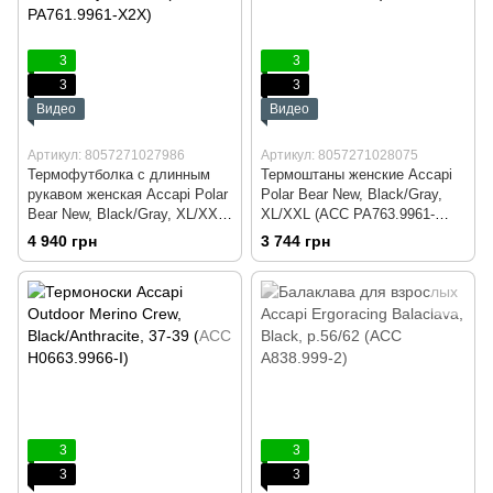
3
3
3
3
Видео
Видео
Артикул: 8057271027986
Артикул: 8057271028075
Термофутболка с длинным
Термоштаны женские Accapi
рукавом женская Accapi Polar
Polar Bear New, Black/Gray,
Bear New, Black/Gray, XL/XXL
XL/XXL (ACC PA763.9961-
(ACC PA761.9961-X2X)
X2X)
4 940 грн
3 744 грн
3
3
3
3