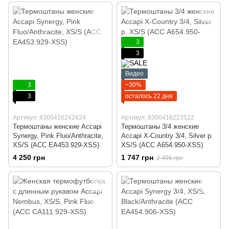
3
3
Видео
3
−30%
3
осталось 22 дня
Артикул: 8300416242424
Артикул: 8300416223522
Термоштаны женские Accapi
Термоштаны 3/4 женские
Synergy, Pink Fluo/Anthracite,
Accapi X-Country 3/4, Silver р.
XS/S (ACC EA453.929-XSS)
XS/S (ACC А654.950-XSS)
4 250 грн
1 747 грн
2 496 грн