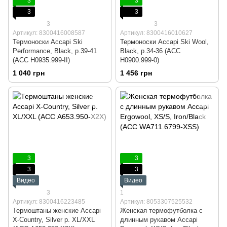
3
3
3
3
3
3
Артикул: 8300416008587
Артикул: 8300416010627
Термоноски Accapi Ski
Термоноски Accapi Ski Wool,
Performance, Black, р.39-41
Black, р.34-36 (ACC
(ACC H0935.999-II)
H0900.999-0)
1 040 грн
1 456 грн
3
3
3
3
Видео
Видео
3
1
Артикул: 8300416223485
Артикул: 8053307525532
Термоштаны женские Accapi
Женская термофутболка с
X-Country, Silver р. XL/XXL
длинным рукавом Accapi