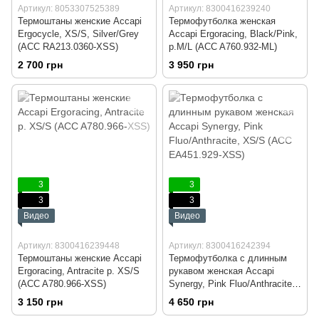
Артикул: 8053307525389
Артикул: 8300416239240
Термоштаны женские Accapi
Термофутболка женская
Ergocycle, XS/S, Silver/Grey
Accapi Ergoracing, Black/Pink,
(ACC RА213.0360-XSS)
р.M/L (ACC A760.932-ML)
2 700 грн
3 950 грн
3
3
3
3
Видео
Видео
Артикул: 8300416239448
Артикул: 8300416242394
Термоштаны женские Accapi
Термофутболка с длинным
Ergoracing, Antracite р. XS/S
рукавом женская Accapi
(ACC A780.966-XSS)
Synergy, Pink Fluo/Anthracite,
XS/S (ACC EA451.929-XSS)
3 150 грн
4 650 грн