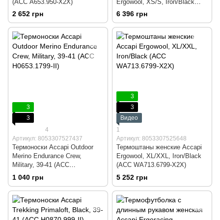
(ACC А653.950-X2X)
Ergowool, XS/S, Iron/Black
(ACC WА711.6799-XSS)
2 652 грн
6 396 грн
3
3
3
3
Видео
4
1
Артикул: 8053307527437
Артикул: 8053307525648
Термоноски Accapi Outdoor
Термоштаны женские Accapi
Merino Endurance Crew,
Ergowool, XL/XXL, Iron/Black
Military, 39-41 (ACC
(ACC WА713.6799-X2X)
H0653.1799-II)
1 040 грн
5 252 грн