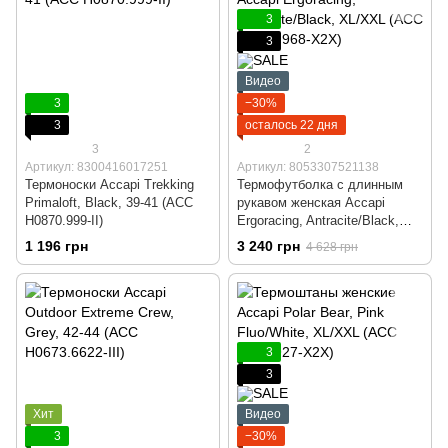
3
3
Видео
3
−30%
3
осталось 22 дня
3
2
Артикул: 8300416017251
Артикул: 8053307521138
Термоноски Accapi Trekking
Термофутболка с длинным
Primaloft, Black, 39-41 (ACC
рукавом женская Accapi
H0870.999-II)
Ergoracing, Antracite/Black,
XL/XXL (ACC АA911.968-X2X)
1 196 грн
3 240 грн
4 628 грн
3
3
Хит
Видео
3
−30%