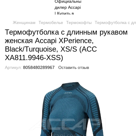
Женщинам
Термобелье
Термокофты
Термофутболка с дли
Термофутболка с длинным рукавом
женская Accapi XPerience,
Black/Turquoise, XS/S (ACC
XА811.9946-XSS)
Артикул:
8058480289967
Оставить отзыв