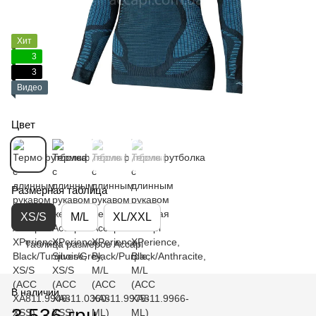
Хит
3
3
Видео
Цвет
Размерная таблица
XS/S
M/L
XL/XXL
Таблица размеров Accapi
В наличии
3 536 грн