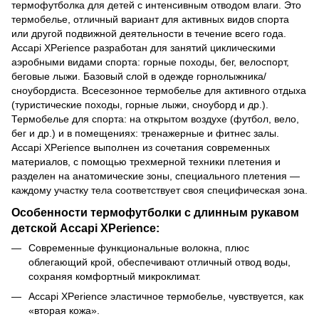
термофутболка для детей с интенсивным отводом влаги. Это
термобелье, отличный вариант для активных видов спорта
или другой подвижной деятельности в течение всего года.
Accapi XPerience разработан для занятий циклическими
аэробными видами спорта: горные походы, бег, велоспорт,
беговые лыжи. Базовый слой в одежде горнолыжника/
сноубордиста. Всесезонное термобелье для активного отдыха
(туристические походы, горные лыжи, сноуборд и др.).
Термобелье для спорта: на открытом воздухе (футбол, вело,
бег и др.) и в помещениях: тренажерные и фитнес залы.
Accapi XPerience выполнен из сочетания современных
материалов, с помощью трехмерной техники плетения и
разделен на анатомические зоны, специального плетения —
каждому участку тела соответствует своя специфическая зона.
Особенности термофутболки с длинным рукавом
детской Accapi XPerience:
Современные функциональные волокна, плюс
облегающий крой, обеспечивают отличный отвод воды,
сохраняя комфортный микроклимат.
Accapi XPerience эластичное термобелье, чувствуется, как
«вторая кожа».