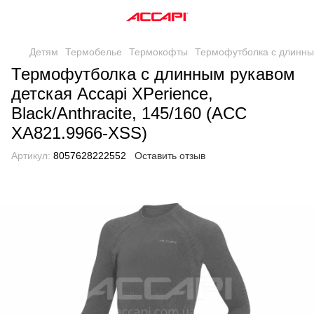
Детям
Термобелье
Термокофты
Термофутболка с длинным 
Термофутболка с длинным рукавом
детская Accapi XPerience,
Black/Anthracite, 145/160 (ACC
XА821.9966-XSS)
Артикул:
8057628222552
Оставить отзыв