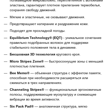
полиамидное микроволокно, переплетенное с волокнами
эластана, гарантирует плотное прилегание термобелья,
сохраняя свободу движений.
Мягкие и эластичные, не сковывают движения.
Предотвращают натирание и раздражение кожи.
Подходят для прохладной погоды.
Equilibrium Technology® (EQT)
- уникальное сочетание
правильно подобранных волокон для поддержки
стабильного положения тела в динамике.
Бесшовная 3D
технология
кругового кроя.
Micro Stripes Zone®
— быстросохнущие зоны с меньшей
плотностью плетения.
Bee Memo®
— объемная структура с эффектом памяти,
способная при необходимости расширяться или
сжиматься в трех направлениях.
Channeling Stripes®
— функциональные эргономичные
полосы, поддерживающие мускулатуру и снижающие
вибрации во время активности.
Six Pack Pad®
— анатомичная структура, мягко