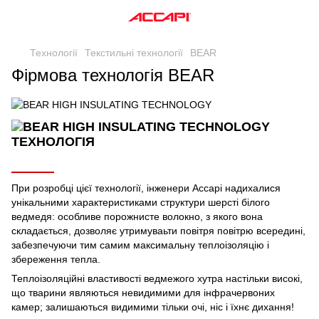
Технології
Текстильні технології
BEAR
Фірмова технологія BEAR
ТЕХНОЛОГІЯ
При розробці цієї технології, інженери Accapi надихалися
унікальними характеристиками структури шерсті білого
ведмедя: особливе порожнисте волокно, з якого вона
складається, дозволяє утримуваьти повітря повітрю всередині,
забезпечуючи тим самим максимальну теплоізоляцію і
збереження тепла.
Теплоізоляційні властивості ведмежого хутра настільки високі,
що тварини являються невидимими для інфрачервоних
камер; залишаються видимими тільки очі, ніс і їхнє дихання!