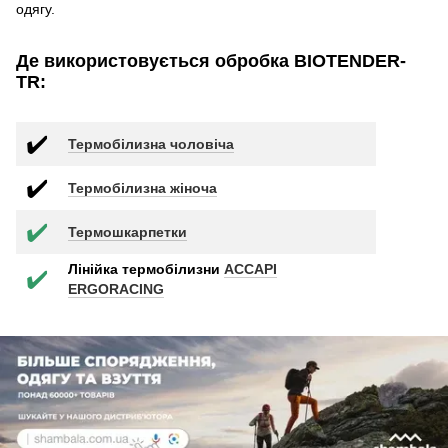
одягу.
Де використовується обробка BIOTENDER-
TR:
✔️
Термобілизна чоловіча
✔️
Термобілизна жіноча
✔️
Термошкарпетки
Лінійка термобілизни
ACCAPI
✔️
ERGORACING