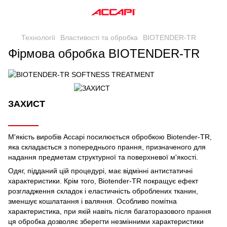
Технології
Властивості та обробка
BIOTENDER-TR
Фірмова обробка BIOTENDER-TR
ЗАХИСТ
М'якість виробів Accapi посилюється обробкою Biotender-TR,
яка складається з попереднього прання, призначеного для
надання предметам структурної та поверхневої м'якості.
Одяг, підданий цій процедурі, має відмінні антистатичні
характеристики. Крім того, Biotender-TR покращує ефект
розгладження складок і еластичність оброблених тканин,
зменшує кошлатання і валяння. Особливо помітна
характеристика, при якій навіть після багаторазового прання
ця обробка дозволяє зберегти незмінними характеристики