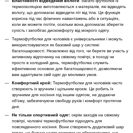
Властивості відведення вологи
: багато футболок із
термоізоляцією виготовляються з матеріалів, які відводять
вологу, що допомагає відводити піт від тіла. Ця функція
корисна під час фізичних навантажень або в ситуаціях,
коли ви можете потіти, оскільки вона допомагає зберегти
сухість і запобігає дискомфорту від мокрого одягу.
Термофутболки для чоловіків є універсальними і можуть
використовуватися як базовий шар у системі
багатошаровості. Незалежно від того, чи берете ви участь у
активному відпочинку на свіжому повітрі, в поході чи
просто в холодний день, термофутболка служить
ефективною основою для багатошаровості, дозволяючи
вам адаптувати свій одяг до мінливих умов.
Комфортний крой:
Термофутболки для чоловіків часто
створюють із зручним і щільним кроєм. Це робить їх
зручними для носіння під іншим одягом, не додаючи
об’єму, забезпечуючи свободу рухів і комфорт протягом
дня.
Не тільки спортивний одяг:
окрім заходів на свіжому
повітрі, чоловічі термофутболки підходять для
повсякденного носіння. Вони створюють додатковий шар
тепла, не будучи надто важкими чи обмежуючими, що