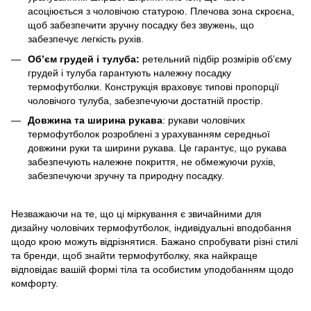
асоціюється з чоловічою статурою. Плечова зона скроєна,
щоб забезпечити зручну посадку без звужень, що
забезпечує легкість рухів.
Об’єм грудей і тулуба:
ретельний підбір розмірів об’єму
грудей і тулуба гарантують належну посадку
термофутболки. Конструкція враховує типові пропорції
чоловічого тулуба, забезпечуючи достатній простір.
Довжина та ширина рукава
: рукави чоловічих
термофутболок розроблені з урахуванням середньої
довжини руки та ширини рукава. Це гарантує, що рукава
забезпечують належне покриття, не обмежуючи рухів,
забезпечуючи зручну та природну посадку.
Незважаючи на те, що ці міркування є звичайними для
дизайну чоловічих термофутболок, індивідуальні вподобання
щодо крою можуть відрізнятися. Бажано спробувати різні стилі
та бренди, щоб знайти термофутболку, яка найкраще
відповідає вашій формі тіла та особистим уподобанням щодо
комфорту.