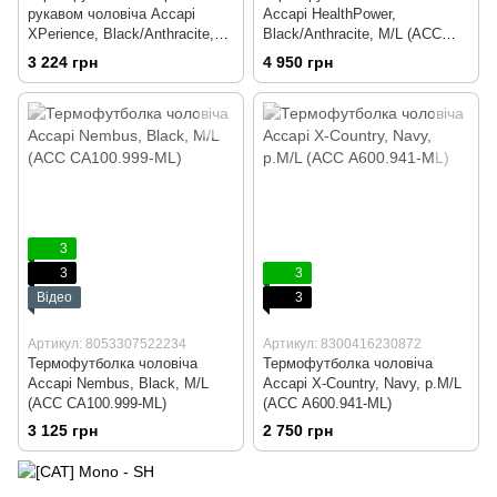
рукавом чоловіча Accapi
Accapi HealthPower,
XPerience, Black/Anthracite,
Black/Anthracite, M/L (ACC
M/L (ACC ACC XА800.9966-
NA400.906-ML)
3 224 грн
4 950 грн
ML)
3
3
3
Відео
3
Артикул: 8053307522234
Артикул: 8300416230872
Термофутболка чоловіча
Термофутболка чоловіча
Accapi Nembus, Black, M/L
Accapi X-Country, Navy, р.M/L
(ACC CA100.999-ML)
(ACC А600.941-ML)
3 125 грн
2 750 грн