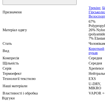
Трекінг
,
Бі
Призначеня
Гірськол
Велоспор
67%
Polypropyl
Матеріал одягу
26% Nylo
(polyamide
7% Elasta
Стать
Чоловіка
Короткий
Вид
рукав
Компресія
Середня
Щільність
Середня
Серія
Xperience
Термоефект
Нейтраль
Технології текстилю
EXS
U-DRY,
Наші матеріали
MIKRO
Властивості і обробка
VAPOR +
Відгуки