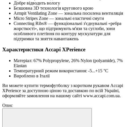
Добре відводить вологу
Безшовна 3D технологія кругового крою
Armpit Ventilating Zone — зональна посилена вентиляція
Micro Stripes Zone — зональні еластичні смуги
Connecting Ribs® — функціональні з'єднувальні «ребра
жорсткості», що підтримують м'язи та суглоби, зони
особливого плетіння по контуру мускулатури для
підтримки та зняття навантажень
Характеристики Accapi XPerience
Матеріал: 67% Polypropylene, 26% Nylon (polyamide), 7%
Elastan
Температурний режим використання: -5...+15 °C
Вироблено в Італії
Ви можете купити термофутболку з коротким рукавом Accapi
XPerience за доступною ціною та доставкою по всій Україні,
оформляйте замовлення на нашому сайті www.accapi.com.ua.
Опис