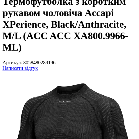
Термофутболка з коротким
рукавом чоловіча Accapi
XPerience, Black/Anthracite,
M/L (ACC ACC XА800.9966-
ML)
Артикул:
8058480289196
Написати відгук