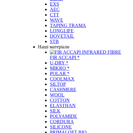
EXS
AEC
CTT
WAVE
TAPING TRAMA
LONGLIFE
DOVETAIL
STB
Наші матеріали
FIR ACCAPI *
U-DRY *
MIKRO *
POLAR *
COOLMAX
SILTOP
CASHMERE
WOOL
COTTON
ELASTHAN
SILK
POLYAMIDE
CORDURA
SILICONE
PRIMALOFT BIO