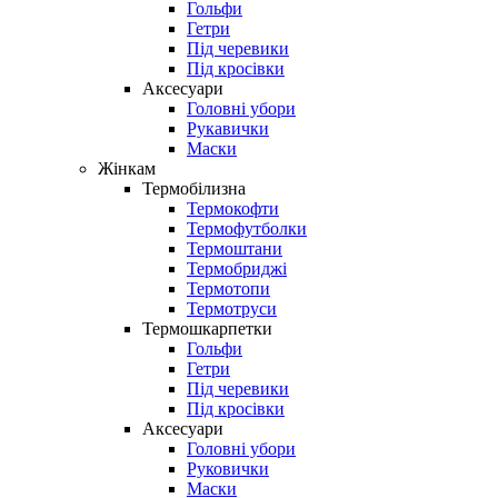
Гольфи
Гетри
Під черевики
Під кросівки
Аксесуари
Головні убори
Рукавички
Маски
Жінкам
Термобілизна
Термокофти
Термофутболки
Термоштани
Термобриджі
Термотопи
Термотруси
Термошкарпетки
Гольфи
Гетри
Під черевики
Під кросівки
Аксесуари
Головні убори
Руковички
Маски