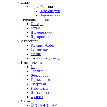
Дітям
Термобілизна
Термокофти
Термоштани
Термошкарпетки
Гольфи
Гетри
Під черевики
Під кросівки
Аксесуари
Головні убори
Рукавички
Маски
Засоби по догляду
Призначення
Біг
Трекінг
Велоспорт
Гірськолижне
Спортзал
Риболовля
Повсякденне
Футбол
Серія