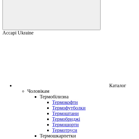
Accapi Ukraine
Каталог
Чоловікам
Термобілизна
Термокофти
Термофутболки
Термоштани
Термобриджі
Термошорти
Термотруси
Термошкарпетки