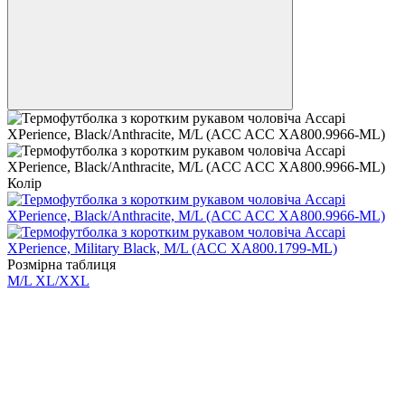
Колір
Розмірна таблиця
M/L
XL/XXL