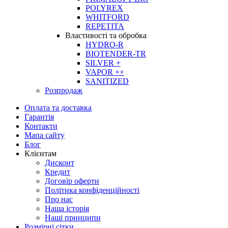
POLYREX
WHITFORD
REPETITA
Властивості та обробка
HYDRO-R
BIOTENDER-TR
SILVER +
VAPOR ++
SANITIZED
Розпродаж
Оплата та доставка
Гарантія
Контакти
Мапа сайту
Блог
Клієнтам
Дисконт
Кредит
Договiр оферти
Політика конфіденційності
Про нас
Наша історія
Наші принципи
Розмірні сітки