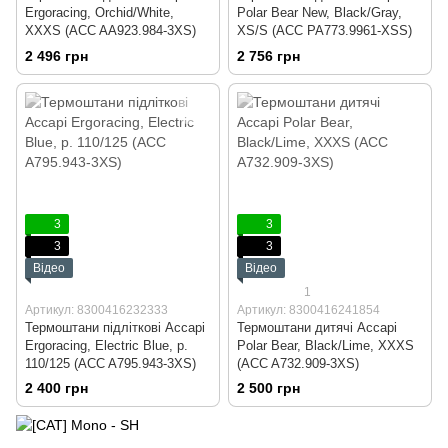
Ergoracing, Orchid/White,
Polar Bear New, Black/Gray,
XXXS (ACC AА923.984-3XS)
XS/S (ACC PA773.9961-XSS)
2 496 грн
2 756 грн
3
3
3
3
Відео
Відео
1
Артикул: 8300416232333
Артикул: 8300416241854
Термоштани підліткові Accapi
Термоштани дитячі Accapi
Ergoracing, Electric Blue, р.
Polar Bear, Black/Lime, XXXS
110/125 (ACC A795.943-3XS)
(ACC A732.909-3XS)
2 400 грн
2 500 грн