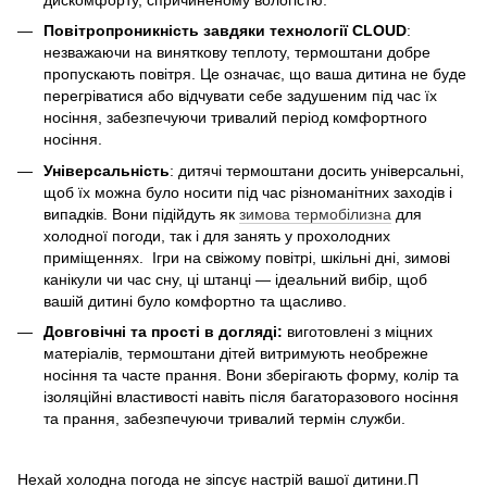
Повітропроникність завдяки технології CLOUD
:
незважаючи на виняткову теплоту, термоштани добре
пропускають повітря. Це означає, що ваша дитина не буде
перегріватися або відчувати себе задушеним під час їх
носіння, забезпечуючи тривалий період комфортного
носіння.
Універсальність
: дитячі термоштани досить універсальні,
щоб їх можна було носити під час різноманітних заходів і
випадків. Вони підійдуть як
зимова термобілизна
для
холодної погоди, так і для занять у прохолодних
приміщеннях. Ігри на свіжому повітрі, шкільні дні, зимові
канікули чи час сну, ці штанці — ідеальний вибір, щоб
вашій дитині було комфортно та щасливо.
Довговічні та прості в догляді:
виготовлені з міцних
матеріалів, термоштани дітей витримують необрежне
носіння та часте прання. Вони зберігають форму, колір та
ізоляційні властивості навіть після багаторазового носіння
та прання, забезпечуючи тривалий термін служби.
Нехай холодна погода не зіпсує настрій вашої дитини.П