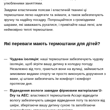
улюбленими заняттями.
Завдяки еластичним поясам і еластичній тканині ці
термоштани легко надягати та знімати, а також забезпечують
зручну та надійну посадку. Попрощайтеся з громіздкими
шарами, які заважають рухатися, і привітайте наші легкі, але
неймовірно теплі термоштани.
Які переваги мають термоштани для дітей?
Чудова ізоляція:
наші термоштани забезпечують чудову
ізоляцію, щоб зігріти вашу дитину в холодну погоду.
Незалежно від того, граються вони на вулиці, займаються
зимовими видами спорту чи просто виконують доручення з
вами, ці штани забезпечать їм комфорт і комфорт
протягом дня.
Відведення вологи завядки фірмовим матеріалам U-
Dry та AEC:
властивості термоштанів Accapi відводити
вологу забезпечують швидке відведення поту та вологи від
шкіри, зберігаючи вашу дитину сухою та запобігаючи
дискомфорту, спричиненому вологістю.