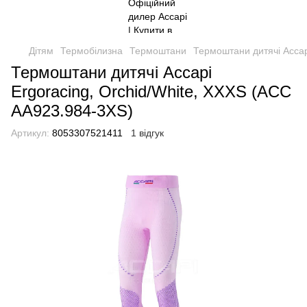
Дітям
Термобілизна
Термоштани
Термоштани дитячі Accap
Термоштани дитячі Accapi
Ergoracing, Orchid/White, XXXS (ACC
AА923.984-3XS)
Артикул:
8053307521411
1 відгук