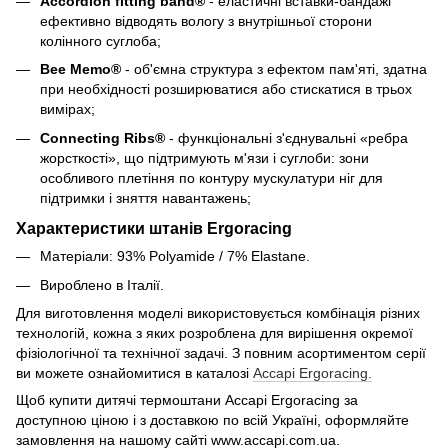
Accordion fitting band®
- еластичні вставки-бандажі
ефективно відводять вологу з внутрішньої сторони
колінного суглоба;
Bee Memo®
- об'ємна структура з ефектом пам'яті, здатна
при необхідності розширюватися або стискатися в трьох
вимірах;
Connecting Ribs®
- функціональні з'єднувальні «ребра
жорсткості», що підтримують м'язи і суглоби: зони
особливого плетіння по контуру мускулатури ніг для
підтримки і зняття навантажень;
Характеристики штанів Ergoracing
Матеріали: 93% Polyamide / 7% Elastane.
Вироблено в Італії.
Для виготовлення моделі використовується комбінація різних
технологій, кожна з яких розроблена для вирішення окремої
фізіологічної та технічної задачі. З повним асортиментом серії
ви можете ознайомитися в каталозі
Accapi Ergoracing.
Щоб купити дитячі термоштани Accapi Ergoracing за
доступною ціною і з доставкою по всій Україні, оформляйте
замовлення на нашому сайті www.accapi.com.ua.