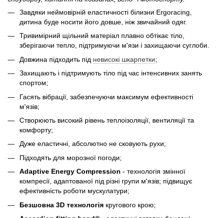
Завдяки неймовірній еластичності білизни Ergoracing,
дитина буде носити його довше, ніж звичайний одяг.
Тривимірний щільний матеріал плавно обтікає тіло,
зберігаючи тепло, підтримуючи м'язи і захищаючи суглоби.
Довжина підходить під
невисокі шкарпетки
;
Захищають і підтримують тіло під час інтенсивних занять
спортом;
Гасять вібрації, забезпечуючи максимум ефективності
м'язів;
Створюють високий рівень теплоізоляції, вентиляції та
комфорту;
Дуже еластичні, абсолютно не сковують рухи;
Підходять для морозної погоди;
Adaptive Energy Compression
- технологія змінної
компресії, адаптованої під різні групи м'язів; підвищує
ефективність роботи мускулатури;
Безшовна 3D технологія
кругового крою;