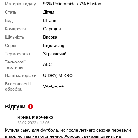
Матеріал одягу
93% Poliammide / 7% Elastan
Стать
Дітям
Вид
Штани
Компресія
Середня
Щільність
Висока
Серія
Ergoracing
Термоефект
Зігріваючий
Технології
AEC
текстилю
Наші матеріали
U-DRY, MIKRO
Властивості і
VAPOR ++
обробка
Відгуки
1
Ирина Марченко
23.02.2022 в 13:06
Купила сыну для футбола, их после летнего сезона перевели
в зал, но там нет отопления. Хорошо сделаны штаны, на