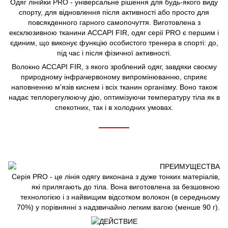
Одяг лінійки PRO - універсальне рішення для будь-якого виду
спорту, для відновлення після активності або просто для
повсякденного гарного самопочуття. Виготовлена з
ексклюзивною тканини ACCAPI FIR, одяг серії PRO є першим і
єдиним, що виконує функцію особистого тренера в спорті: до,
під час і після фізичної активності.
Волокно ACCAPI FIR, з якого зроблений одяг, завдяки своєму
природному інфрачервоному випромінюванню, сприяє
наповненню м'язів киснем і всіх тканин організму. Воно також
надає теплорегулюючу дію, оптимізуючи температуру тіла як в
спекотних, так і в холодних умовах.
Серія PRO - це лінія одягу виконана з дуже тонких матеріалів,
які прилягають до тіла. Вона виготовлена за безшовною
технологією і з найвищим відсотком волокон (в середньому
70%) у порівнянні з надзвичайно легким вагою (менше 90 г).