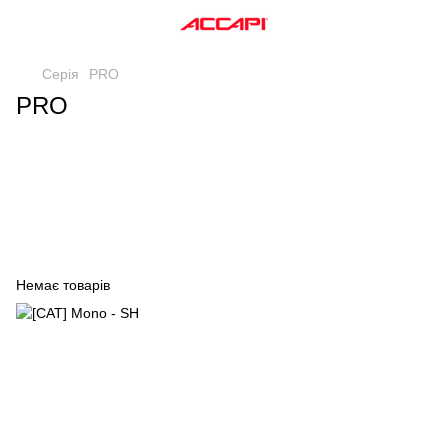
Серія
PRO
PRO
PRO
Хочеш дізнатися
як воно працює?
Немає товарів