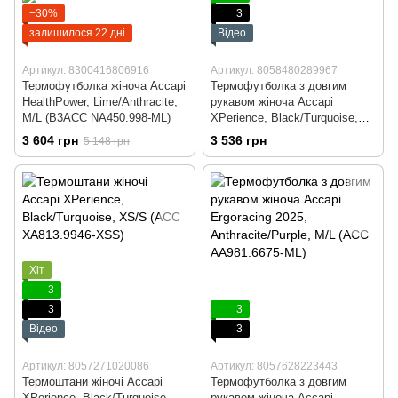
−30%
3
залишилося 22 дні
Відео
Артикул: 8300416806916
Артикул: 8058480289967
Термофутболка жіноча Accapi
Термофутболка з довгим
HealthPower, Lime/Anthracite,
рукавом жіноча Accapi
M/L (B3ACC NA450.998-ML)
XPerience, Black/Turquoise,
XS/S (ACC XА811.9946-XSS)
3 604 грн
3 536 грн
5 148 грн
Хіт
3
3
3
Відео
3
Артикул: 8057271020086
Артикул: 8057628223443
Термоштани жіночі Accapi
Термофутболка з довгим
XPerience, Black/Turquoise,
рукавом жіноча Accapi