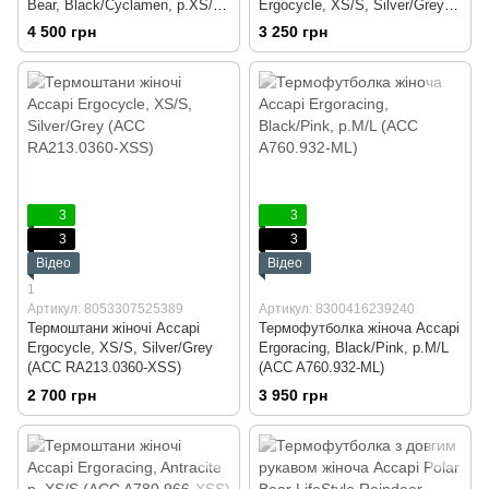
Bear, Black/Cyclamen, р.XS/S
Ergocycle, XS/S, Silver/Grey
(ACC A745.934-XSS)
(ACC RА211.0360-XSS)
4 500 грн
3 250 грн
3
3
3
3
Відео
Відео
1
Артикул: 8053307525389
Артикул: 8300416239240
Термоштани жіночі Accapi
Термофутболка жіноча Accapi
Ergocycle, XS/S, Silver/Grey
Ergoracing, Black/Pink, р.M/L
(ACC RА213.0360-XSS)
(ACC A760.932-ML)
2 700 грн
3 950 грн