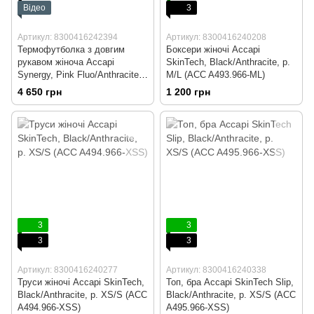
Відео
3
Артикул: 8300416242394
Артикул: 8300416240208
Термофутболка з довгим
Боксери жіночі Accapi
рукавом жіноча Accapi
SkinTech, Black/Anthracite, р.
Synergy, Pink Fluo/Anthracite,
M/L (ACC A493.966-ML)
XS/S (ACC EA451.929-XSS)
4 650 грн
1 200 грн
3
3
3
3
Артикул: 8300416240277
Артикул: 8300416240338
Труси жіночі Accapi SkinTech,
Топ, бра Accapi SkinTech Slip,
Black/Anthracite, р. XS/S (ACC
Black/Anthracite, р. XS/S (ACC
A494.966-XSS)
A495.966-XSS)