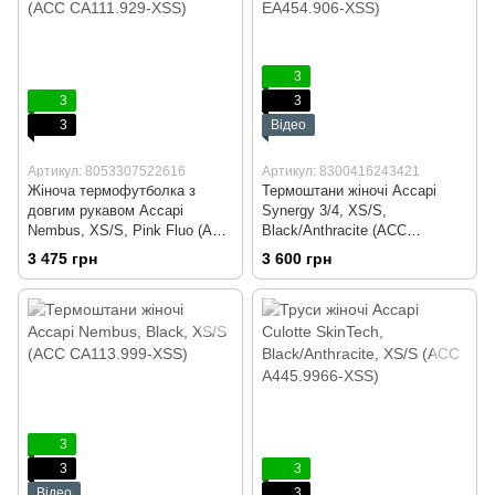
3
3
3
3
Відео
Артикул: 8053307522616
Артикул: 8300416243421
Жіноча термофутболка з
Термоштани жіночі Accapi
довгим рукавом Accapi
Synergy 3/4, XS/S,
Nembus, XS/S, Pink Fluo (ACC
Black/Anthracite (ACC
CA111.929-XSS)
EA454.906-XSS)
3 475 грн
3 600 грн
3
3
3
Відео
3