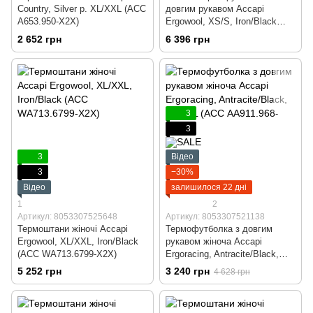
Country, Silver р. XL/XXL (ACC
довгим рукавом Accapi
А653.950-X2X)
Ergowool, XS/S, Iron/Black
(ACC WА711.6799-XSS)
2 652 грн
6 396 грн
3
3
3
Відео
3
−30%
Відео
залишилося 22 дні
1
2
Артикул: 8053307525648
Артикул: 8053307521138
Термоштани жіночі Accapi
Термофутболка з довгим
Ergowool, XL/XXL, Iron/Black
рукавом жіноча Accapi
(ACC WА713.6799-X2X)
Ergoracing, Antracite/Black,
XL/XXL (ACC АA911.968-X2X)
5 252 грн
3 240 грн
4 628 грн