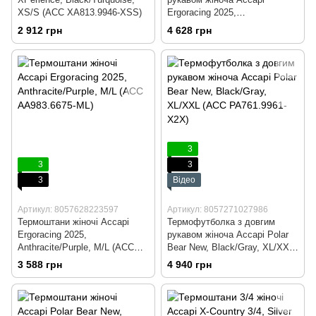
XS/S (ACC XА813.9946-XSS)
Ergoracing 2025,
Anthracite/Purple, M/L (ACC
2 912 грн
4 628 грн
AА981.6675-ML)
3
3
3
3
Відео
Артикул: 8057628223597
Артикул: 8057271027986
Термоштани жіночі Accapi
Термофутболка з довгим
Ergoracing 2025,
рукавом жіноча Accapi Polar
Anthracite/Purple, M/L (ACC
Bear New, Black/Gray, XL/XXL
AА983.6675-ML)
(ACC PA761.9961-X2X)
3 588 грн
4 940 грн