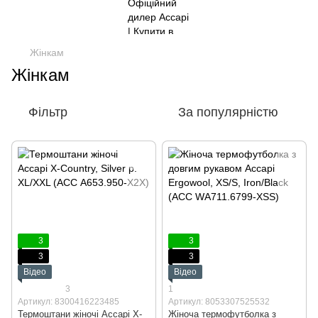
Жінкам
Жінкам
Фільтр
За популярністю
3
3
3
3
Відео
Відео
3
1
Артикул: 8300416223485
Артикул: 8053307525532
Термоштани жіночі Accapi X-
Жіноча термофутболка з