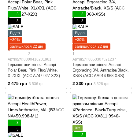
3
3
3
3
Відео
Відео
−30%
−30%
залишилося 22 дні
залишилося 22 дні
2
1
Артикул: 8300416231961
Артикул: 8053307521237
Термоштани жіночі Accapi
Термоштани жіночі Accapi
Polar Bear, Pink Fluo/White,
Ergoracing 3/4, Antracite/Black,
XL/XXL (ACC A747.927-X2X)
XS/S (ACC АA914.968-XSS)
2 475 грн
2 330 грн
3 536 грн
3 328 грн
3
Хіт
3
3