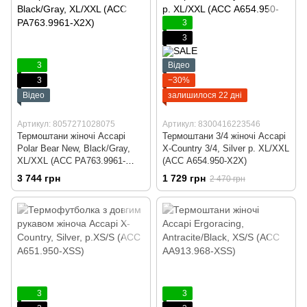
3
3
3
Відео
3
−30%
Відео
залишилося 22 дні
Артикул: 8057271028075
Артикул: 8300416223546
Термоштани жіночі Accapi
Термоштани 3/4 жіночі Accapi
Polar Bear New, Black/Gray,
X-Country 3/4, Silver р. XL/XXL
XL/XXL (ACC PA763.9961-
(ACC А654.950-X2X)
X2X)
3 744 грн
1 729 грн
2 470 грн
3
3