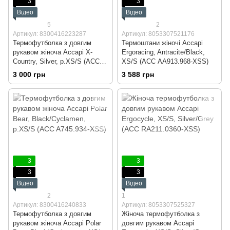
3
3
Відео
Відео
5
2
Артикул: 8300416223287
Артикул: 8053307521176
Термофутболка з довгим
Термоштани жіночі Accapi
рукавом жіноча Accapi X-
Ergoracing, Antracite/Black,
Country, Silver, р.XS/S (ACC
XS/S (ACC АA913.968-XSS)
А651.950-XSS)
3 000 грн
3 588 грн
3
3
3
3
Відео
Відео
2
1
Артикул: 8300416240833
Артикул: 8053307525327
Термофутболка з довгим
Жіноча термофутболка з
рукавом жіноча Accapi Polar
довгим рукавом Accapi