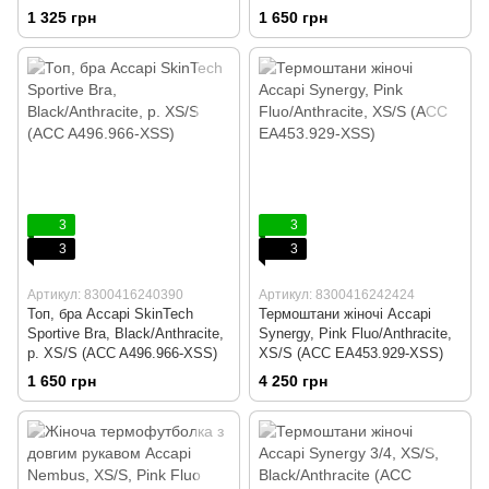
1 325 грн
1 650 грн
3
3
3
3
Артикул: 8300416240390
Артикул: 8300416242424
Топ, бра Accapi SkinTech
Термоштани жіночі Accapi
Sportive Bra, Black/Anthracite,
Synergy, Pink Fluo/Anthracite,
р. XS/S (ACC A496.966-XSS)
XS/S (ACC EA453.929-XSS)
1 650 грн
4 250 грн