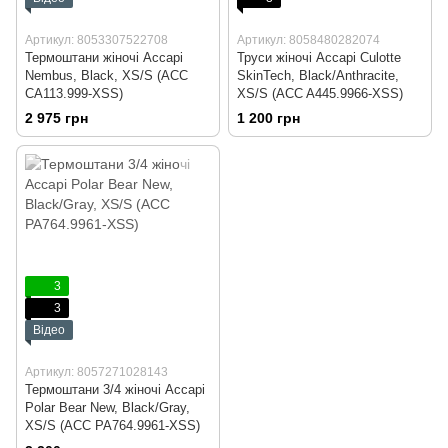
Артикул: 8053307522708
Артикул: 8058480282074
Термоштани жіночі Accapi
Труси жіночі Accapi Culotte
Nembus, Black, XS/S (ACC
SkinTech, Black/Anthracite,
CA113.999-XSS)
XS/S (ACC A445.9966-XSS)
2 975 грн
1 200 грн
3
3
Відео
Артикул: 8057271028143
Термоштани 3/4 жіночі Accapi
Polar Bear New, Black/Gray,
XS/S (ACC PA764.9961-XSS)