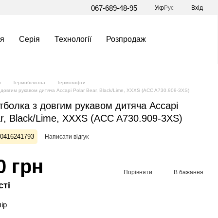
067-689-48-95
Укр
Рус
Вхід
я
Серія
Технології
Розпродаж
м
Термобілизна
Термокофти
довгим рукавом дитяча Accapi Polar Bear, Black/Lime, XXXS (ACC A730.909-3XS)
болка з довгим рукавом дитяча Accapi
ar, Black/Lime, XXXS (ACC A730.909-3XS)
00416241793
Написати відгук
0 грн
Порівняти
В бажання
сті
лір