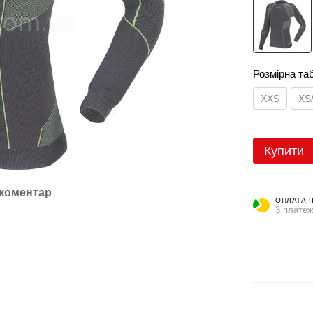
Розмірна та
XXS
XS
Купити
 коментар
ОПЛАТА 
3 платеж