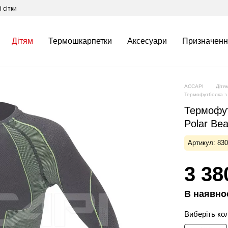
 сітки
Дітям
Термошкарпетки
Аксесуари
Призначенн
ACCAPI
Дітя
Термофутболка з 
Термофут
Polar Be
Артикул: 83
3 38
В наявно
Виберіть ко