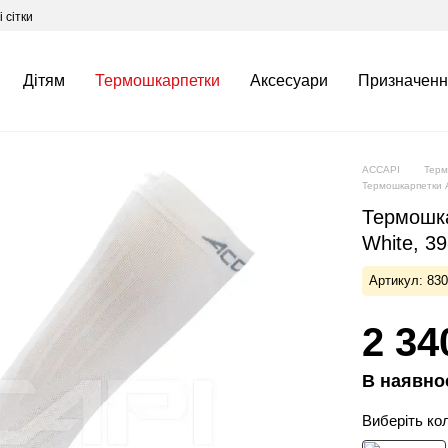
 сітки
Дітям
Термошкарпетки
Аксесуари
Призначенн
ACCAPI
Терм
Термошкарпетки A
Термошка
White, 3
Артикул: 83
2 34
В наявно
Виберіть ко