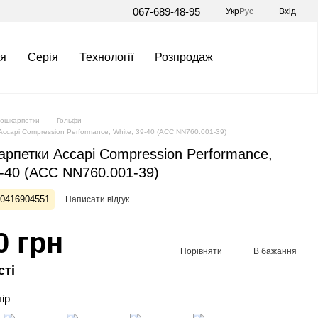
067-689-48-95
Укр
Рус
Вхід
я
Серія
Технології
Розпродаж
ошкарпетки
Гольфи
ccapi Compression Performance, White, 39-40 (ACC NN760.001-39)
рпетки Accapi Compression Performance,
9-40 (ACC NN760.001-39)
00416904551
Написати відгук
0 грн
Порівняти
В бажання
сті
лір