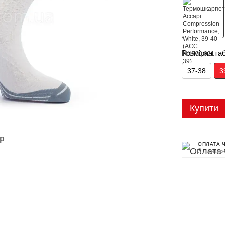
Розмірна та
37-38
3
Купити
ар
ОПЛАТА 
3 платеж