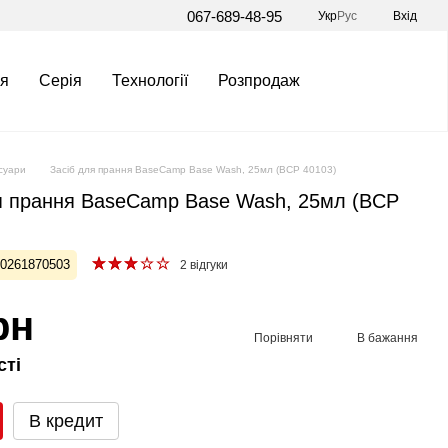
067-689-48-95
Укр
Рус
Вхід
я
Серія
Технології
Розпродаж
суари
Засіб для прання BaseCamp Base Wash, 25мл (BCP 40103)
я прання BaseCamp Base Wash, 25мл (BCP
20261870503
2 відгуки
рн
Порівняти
В бажання
сті
В кредит