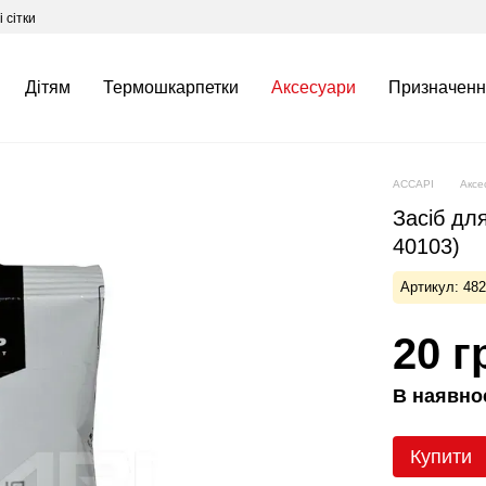
 сітки
Дітям
Термошкарпетки
Аксесуари
Призначенн
ACCAPI
Аксе
Засіб дл
40103)
Артикул: 48
20 г
В наявно
Купити