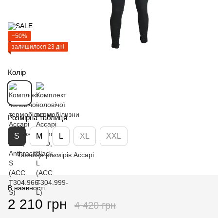
−50%
залишилося 23 дні
Колір
Розмірна таблиця
S
M
L
XL
XXL
Таблиця розмірів Accapi
В наявності
2 210 грн
4 420 грн