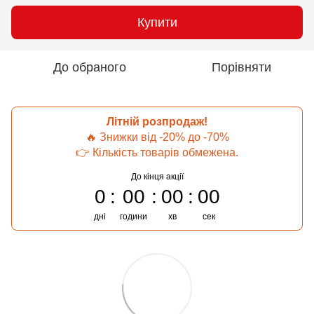
Купити
До обраного
Порівняти
Літній розпродаж!
🔥 Знижки від -20% до -70%
👉 Кількість товарів обмежена.
До кінця акції
0
00
00
00
дні
години
хв
сек